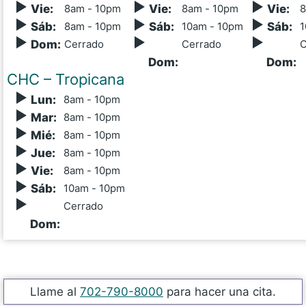
Vie
:
8
am - 10
pm
Vie
:
8
am - 10
pm
Vie
:
8
Sáb
:
8
am - 10
pm
Sáb
:
10
am - 10
pm
Sáb
:
1
Dom
:
Cerrado
Cerrado
C
Dom
:
Dom
:
CHC – Tropicana
Lun
:
8
am - 10
pm
Mar
:
8
am - 10
pm
Mié
:
8
am - 10
pm
Jue
:
8
am - 10
pm
Vie
:
8
am - 10
pm
Sáb
:
10
am - 10
pm
Cerrado
Dom
:
Llame al
702-790-8000
para hacer una cita.