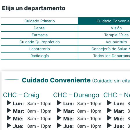
Elija un departamento
Cuidado Primario
Cuidado Convenie
Dental
Visión
Farmacia
Terapia Física
Cuidado Quiropráctico
Acupuntura
Laboratorio
Consejería de Salud 
Radiología
Todos los Departam
Cuidado Conveniente
(Cuidado sin cita
CHC – Craig
CHC – Durango
CHC – Ne
Lun
:
8
am - 10
pm
Lun
:
8
am - 10
pm
Lun
:
8
Mar
:
8
am - 10
pm
Mar
:
8
am - 10
pm
Mar
:
8
Mié
:
8
am - 10
pm
Mié
:
8
am - 10
pm
Mié
:
8
Jue
:
8
am - 10
pm
Jue
:
8
am - 10
pm
Jue
:
8