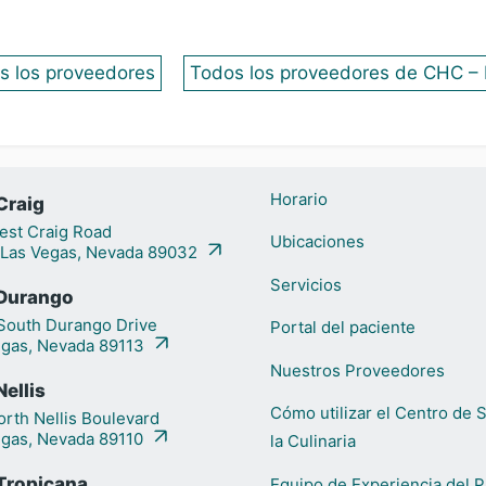
s los proveedores
Todos los proveedores de CHC – N
Horario
Craig
st Craig Road
Ubicaciones
 Las Vegas, Nevada 89032
Servicios
Durango
outh Durango Drive
Portal del paciente
egas, Nevada 89113
Nuestros Proveedores
ellis
Cómo utilizar el Centro de 
rth Nellis Boulevard
egas, Nevada 89110
la Culinaria
Tropicana
Equipo de Experiencia del P