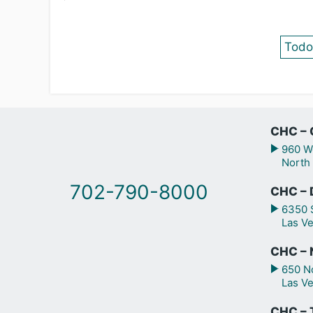
Todo
CHC – 
960 We
North
702-790-8000
CHC – 
6350 S
Las V
CHC – N
650 No
Las V
CHC – 