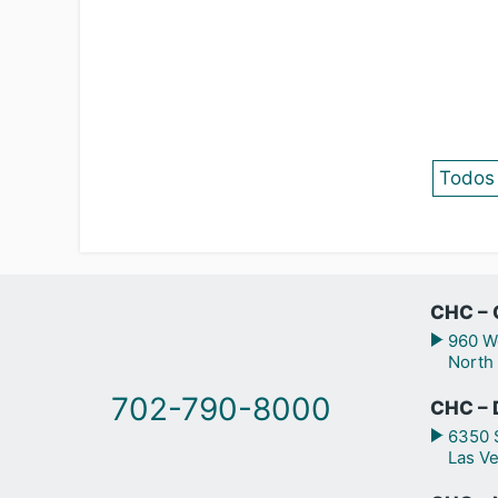
Todos 
CHC – 
960 We
North
702-790-8000
CHC – 
6350 S
Las V